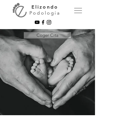
Elizondo
Podología
Coger Cita